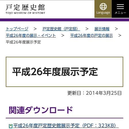
こ
サ
このページの本文へ移動
の
イ
Language
メニュー
ペ
ト
サイトメニューここまで
ー
メ
トップページ
戸定歴史館（戸定邸）
展示情報
ジ
ニ
平成26年度の展示・イベント
平成26年度の戸定の展示
の
ュ
平成26年度展示予定
先
ー
頭
こ
本
で
こ
文
す
か
平成26年度展示予定
こ
ら
こ
か
更新日：2014年3月25日
ら
関連ダウンロード
平成26年度戸定歴史館展示予定（PDF：323KB）