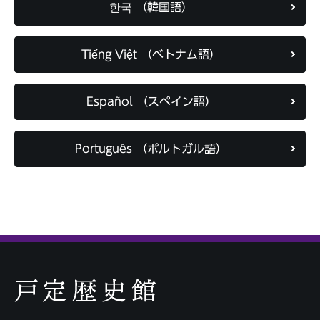
한국 （韓国語）
Tiếng Việt （ベトナム語）
Español （スペイン語）
Português （ポルトガル語）