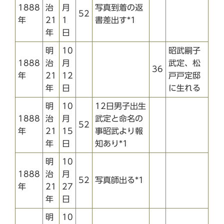
1888
治
月
写真到着の返
52
年
21
1
書差出す*1
年
日
明
10
昭武嗣子
1888
治
月
武定、松
36
年
21
12
戸戸定邸
年
日
に生れる
明
10
12日男子出生
1888
治
月
武定と命名の
52
年
21
15
事昭武より報
年
日
知あり*1
明
10
1888
治
月
52
写真師出る*1
年
21
27
年
日
明
10