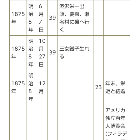
明
6
渋沢栄一出
1875
治
月
頭、慶喜、瀬
39
年
8
7
名村に猟へ行
年
日
く
明
10
1875
治
月
三女鐵子生れ
39
年
8
27
る
年
日
明
1875
治
12
年末、栄
23
年
8
月
姫と結婚
年
アメリカ
独立百年
大博覧会
(フィラデ