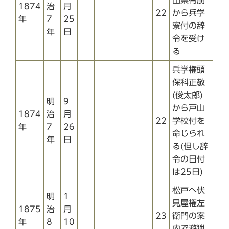
1874
治
月
22
から兵学
年
7
25
寮付の辞
年
日
令を受け
る
兵学権頭
保科正敬
(俊太郎)
明
9
から戸山
1874
治
月
22
学校付を
年
7
26
命じられ
年
日
る(但し辞
令の日付
は25日)
松戸へ伏
明
1
見屋権左
1875
治
月
23
衛門の案
年
8
10
内で遊猟