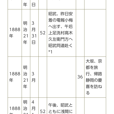
年
日
昭武、昨日安
着の電報小梅
明
3
へ出す、午后
1888
治
月
52
上足洗村高木
年
21
31
久左衛門方へ
年
日
昭武同道赴く
*1
大坂、京
明
都を旅
1888
治
3
行、帰路
36
年
21
月
静岡の慶
年
喜を訪ね
る
明
4
午後、昭武と
1888
治
月
52
ともに浅間に