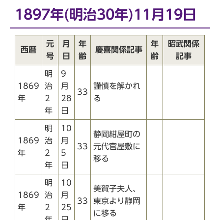
1897年(明治30年)11月19日
元
月
年
年
昭武関係
西暦
慶喜関係記事
号
日
齢
齢
記事
明
9
1869
治
月
謹慎を解かれ
33
年
2
28
る
年
日
明
10
静岡紺屋町の
1869
治
月
33
元代官屋敷に
年
2
5
移る
年
日
明
10
美賀子夫人、
1869
治
月
33
東京より静岡
年
2
25
に移る
年
日