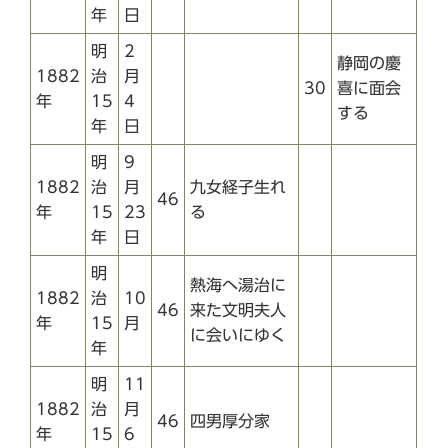
年
日
明
2
静岡の慶
1882
治
月
30
喜に面会
年
15
4
する
年
日
明
9
1882
治
月
九女経子生れ
46
年
15
23
る
年
日
明
熱海へ湯治に
1882
治
10
46
来た文明夫人
年
15
月
に会いにゆく
年
明
11
1882
治
月
46
四男厚分家
年
15
6