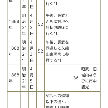
年
21
1
行く*1
年
日
明
4
午後、昭武と
1888
治
月
ともに鮫池へ
52
年
21
2
打払(鴨猟)に
年
日
行く*1
明
4
午後、昭武を
1888
治
月
同道して久能
52
年
21
3
山東照宮に参
年
日
拝する*1
明
4
昭武、旧
1888
治
月
城内なら
36
年
21
5
びに市中
年
日
観光
昭武への進物
以下の通り、
慶喜より興津