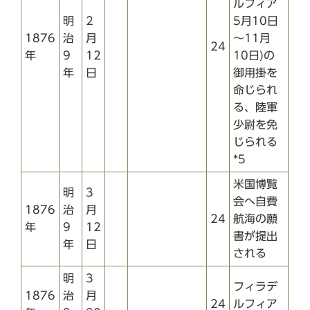
ルフィア
明
2
5月10日
1876
治
月
～11月
24
年
9
12
10日)の
年
日
御用掛を
命じられ
る、陸軍
少尉を免
じられる
*5
米国博覧
明
3
会へ自費
1876
治
月
24
航海の願
年
9
12
書が提出
年
日
される
明
3
フィラデ
1876
治
月
24
ルフィア