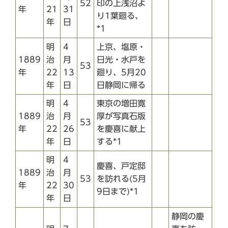
52
印の上浅沼よ
年
21
31
り1葉廻る、
年
日
*1
明
4
上京、塩原・
1889
治
月
日光・水戸を
53
年
22
13
廻り、5月20
年
日
日静岡に帰る
明
4
東京の増田寛
1889
治
月
厚が写真石版
53
年
22
26
を慶喜に献上
年
日
する*1
明
4
慶喜、戸定邸
1889
治
月
53
を訪れる(5月
年
22
30
9日まで)*1
年
日
静岡の慶