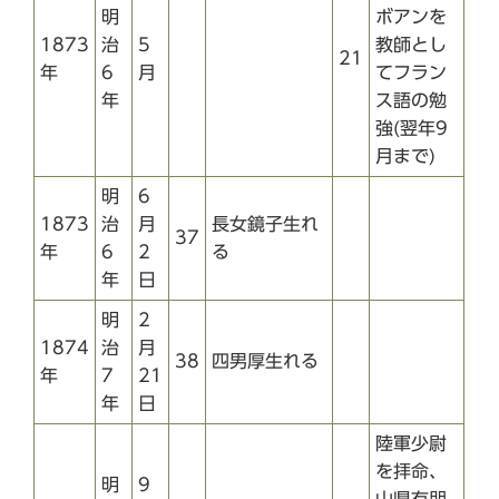
明
ボアンを
1873
治
5
教師とし
21
年
6
月
てフラン
年
ス語の勉
強(翌年9
月まで)
明
6
1873
治
月
長女鏡子生れ
37
年
6
2
る
年
日
明
2
1874
治
月
38
四男厚生れる
年
7
21
年
日
陸軍少尉
を拝命、
明
9
山県有朋