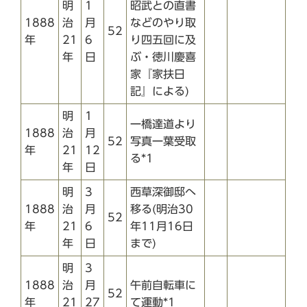
明
1
昭武との直書
1888
治
月
などのやり取
52
年
21
6
り四五回に及
年
日
ぶ・徳川慶喜
家『家扶日
記』による)
明
1
一橋達道より
1888
治
月
52
写真一葉受取
年
21
12
る*1
年
日
明
3
西草深御邸へ
1888
治
月
移る(明治30
52
年
21
6
年11月16日
年
日
まで)
明
3
1888
治
月
午前自転車に
52
年
21
27
て運動*1