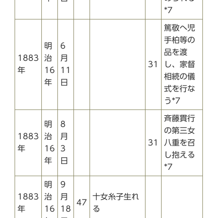
*7
篤敬へ児
手柏等の
明
6
品を渡
1883
治
月
31
し、家督
年
16
11
相続の儀
年
日
式を行な
う*7
斉藤貫行
明
8
の第三女
1883
治
月
31
八重を召
年
16
3
し抱える
年
日
*7
明
9
1883
治
月
十女糸子生れ
47
年
16
18
る