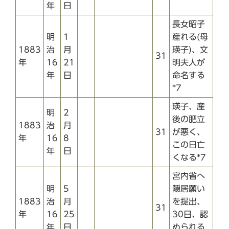
年
日
長女昭子
明
1
産れる(母
1883
治
月
瑛子)、文
31
年
16
21
明夫人が
年
日
命名する
*7
瑛子、産
明
2
後の肥立
1883
治
月
31
が悪く、
年
16
8
この日亡
年
日
くなる*7
宮内省へ
明
5
隠居願い
1883
治
月
を提出、
31
年
16
25
30日、認
年
日
められる