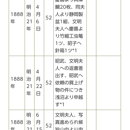
明
4
鯛20枚、同夫
1888
治
月
人より静岡製
52
年
21
6
盆1組、文明
年
日
夫人へ慶喜よ
り竹細工虫篭
1ツ、昭子へ
針箱1ツ*1
昭武、文明夫
人への返書差
明
4
出す、昭武へ
1888
治
月
52
依頼の買上げ
年
21
22
物の件につき
年
日
浅沼より申越
す*1
明
6
文明夫人、写
1888
治
月
真進められ候
52
年
21
15
旨山中より申