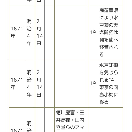
廃藩置県
により水
明
7
戸藩の天
1871
治
月
19
塩開拓は
年
4
14
開拓使へ
年
日
移管され
る
水戸知事
明
7
を免じら
1871
治
月
れる*4、
19
年
4
14
東京の向
年
日
島小梅に
移る
徳川慶喜・三
井高福・山内
明
容堂らのアマ
1871
治