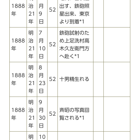
1888
治
月
出す、鉄砲照
52
年
21
9
星出来、東京
年
日
より到着*1
明
7
鉄砲試射のた
1888
治
月
め上足洗村高
52
年
21
10
木久左衛門方
年
日
へ赴く*1
明
8
1888
治
月
52
十男精生れる
年
21
23
年
日
明
9
1888
治
月
斉昭の写真回
52
年
21
30
覧される*1
年
日
明
10