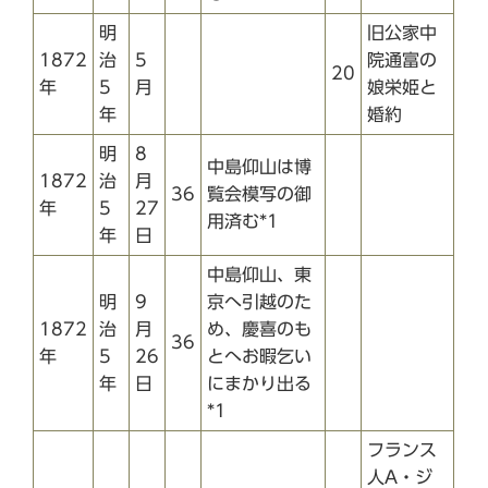
明
旧公家中
1872
治
5
院通富の
20
年
5
月
娘栄姫と
年
婚約
明
8
中島仰山は博
1872
治
月
36
覧会模写の御
年
5
27
用済む*1
年
日
中島仰山、東
明
9
京へ引越のた
1872
治
月
め、慶喜のも
36
年
5
26
とへお暇乞い
年
日
にまかり出る
*1
フランス
人A・ジ