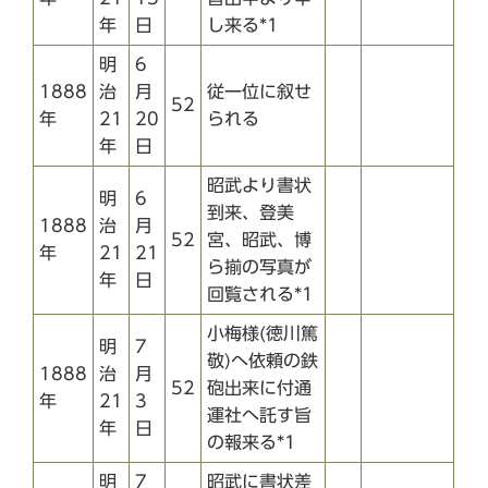
年
日
し来る*1
明
6
1888
治
月
従一位に叙せ
52
年
21
20
られる
年
日
昭武より書状
明
6
到来、登美
1888
治
月
52
宮、昭武、博
年
21
21
ら揃の写真が
年
日
回覧される*1
小梅様(徳川篤
明
7
敬)へ依頼の鉄
1888
治
月
52
砲出来に付通
年
21
3
運社へ託す旨
年
日
の報来る*1
明
7
昭武に書状差