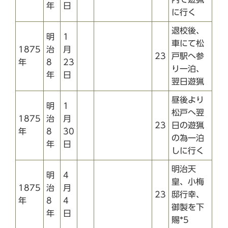
年
日
に行く
退校後、
明
1
車にて松
1875
治
月
23
戸駅へ参
年
8
23
り一泊、
年
日
翌日遊猟
昼後より
明
1
松戸へ翌
1875
治
月
23
日の遊猟
年
8
30
の為一泊
年
日
しに行く
明治天
明
4
皇、小梅
1875
治
月
23
邸行幸、
年
8
4
御製を下
年
日
賜*5