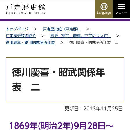
こ
サ
このページの本文へ移動
の
イ
Language
メニュー
ペ
ト
サイトメニューここまで
ー
メ
トップページ
戸定歴史館（戸定邸）
ジ
ニ
戸定歴史館の紹介
歴史（昭武、慶喜、戸定について）
の
ュ
徳川慶喜・徳川昭武関係年表
徳川慶喜・昭武関係年表 二
先
ー
頭
こ
本
で
こ
文
す
か
徳川慶喜・昭武関係年
こ
ら
こ
表 二
か
ら
更新日：2013年11月25日
1869年(明治2年)9月28日～