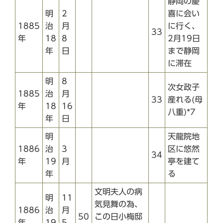
静岡の慶
明
2
喜に会い
1885
治
月
に行く、
33
年
18
8
2月19日
年
日
まで静岡
に滞在
明
8
次女政子
1885
治
月
33
産れる(母
年
18
16
八重)*7
年
日
明
天龍院地
1886
治
3
区に悠然
34
年
19
月
亭を建て
年
る
文明夫人の病
明
11
気見舞の為、
1886
治
月
50
この日小梅邸
年
19
5