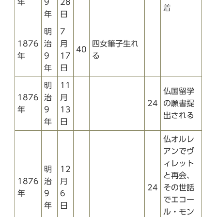
年
9
28
着
年
日
明
7
1876
治
月
四女筆子生れ
40
年
9
17
る
年
日
明
11
仏国留学
1876
治
月
24
の願書提
年
9
13
出される
年
日
仏オルレ
アンでヴ
ィレット
明
12
と再会、
1876
治
月
24
その世話
年
9
6
でエコー
年
日
ル・モン