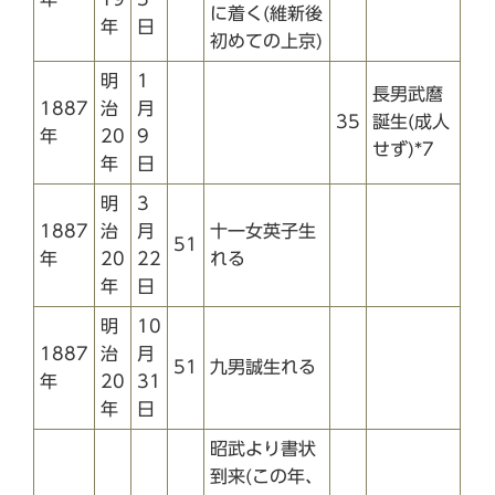
に着く(維新後
年
日
初めての上京)
明
1
長男武麿
1887
治
月
35
誕生(成人
年
20
9
せず)*7
年
日
明
3
1887
治
月
十一女英子生
51
年
20
22
れる
年
日
明
10
1887
治
月
51
九男誠生れる
年
20
31
年
日
昭武より書状
到来(この年、