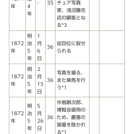
-
35
チュア写真
年
4
家、浅沼藤吉
年
店の顧客とな
る*3
明
1
1872
治
月
従四位に叙せ
36
年
5
6
られる
年
日
明
2
写真を撮る、
1872
治
月
36
また乗馬を行
年
5
15
う*1
年
日
中島鍬次郎、
明
5
博覧会御用の
1872
治
月
36
ため、慶喜の
年
5
26
御番を除かれ
年
日
る*1