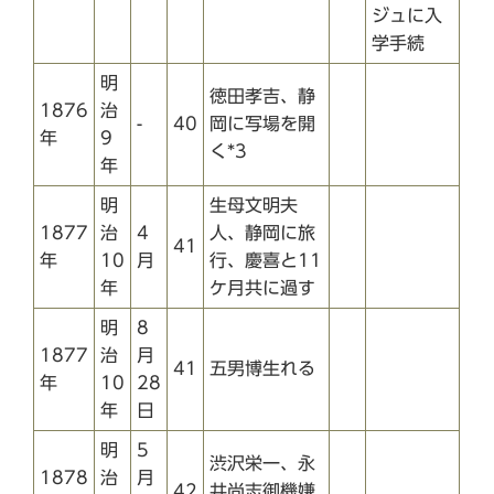
ジュに入
学手続
明
徳田孝吉、静
1876
治
-
40
岡に写場を開
年
9
く*3
年
明
生母文明夫
1877
治
4
人、静岡に旅
41
年
10
月
行、慶喜と11
年
ケ月共に過す
明
8
1877
治
月
41
五男博生れる
年
10
28
年
日
明
5
渋沢栄一、永
1878
治
月
42
井尚志御機嫌