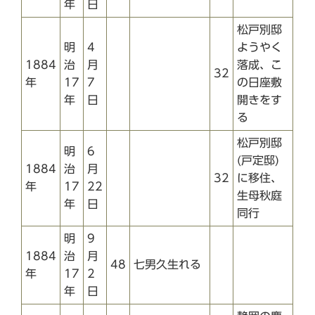
年
日
松戸別邸
明
4
ようやく
1884
治
月
落成、こ
32
年
17
7
の日座敷
年
日
開きをす
る
松戸別邸
明
6
(戸定邸)
1884
治
月
32
に移住、
年
17
22
生母秋庭
年
日
同行
明
9
1884
治
月
48
七男久生れる
年
17
2
年
日