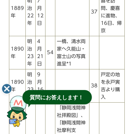
明
7
喜を訪
1889
治
月
問、慶喜
37
年
22
12
に進物、
年
日
16日、帰
京
明
4
一橋、清水両
1890
治
月
家へ久能山・
54
年
23
21
富士山の写真
年
日
進呈*1
明
9
戸定の地
1890
治
月
を永戸寅
38
年
23
16
吉より購
年
日
入
質問にお答えします！
「静岡浅間神
社拝殿図」、
「静岡浅間神
社摩利支