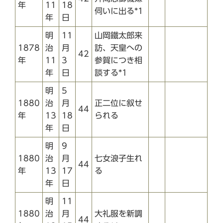
年
11
18
伺いに出る*1
年
日
明
11
山岡鐵太郎来
1878
治
月
訪、天皇への
42
年
11
3
参賀につき相
年
日
談する*1
明
5
1880
治
月
正二位に叙せ
44
年
13
18
られる
年
日
明
9
1880
治
月
七女浪子生れ
44
年
13
17
る
年
日
明
11
1880
治
月
大礼服を新調
44