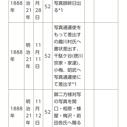
1888
治
月
写真師終日出
52
年
21
28
る*1
年
日
写真通運使を
もって差出す
の趣川村氏へ
明
11
書状差出す、
1888
治
月
52
千駄ケ谷(徳川
年
21
11
宗家・家達)、
年
日
小梅、昭武へ
写真通運使に
て差出す*1
御二方様対写
明
11
の写真を関
1888
治
月
口・相原・蜂
52
年
21
12
屋・梅沢・前
年
日
田各氏へ賜る