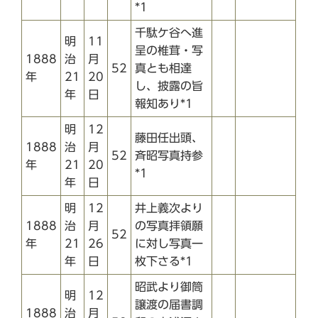
*1
千駄ケ谷へ進
明
11
呈の椎茸・写
1888
治
月
52
真とも相達
年
21
20
し、披露の旨
年
日
報知あり*1
明
12
藤田任出頭、
1888
治
月
52
斉昭写真持参
年
21
20
*1
年
日
明
12
井上義次より
1888
治
月
の写真拝領願
52
年
21
26
に対し写真一
年
日
枚下さる*1
昭武より御筒
明
12
譲渡の届書調
1888
治
月