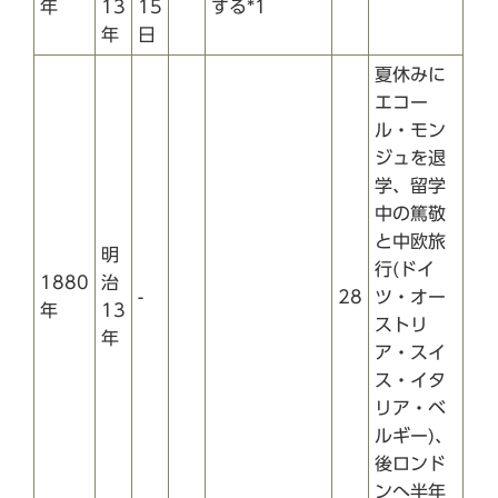
年
13
15
する*1
年
日
夏休みに
エコー
ル・モン
ジュを退
学、留学
中の篤敬
と中欧旅
明
行(ドイ
1880
治
-
28
ツ・オー
年
13
ストリ
年
ア・スイ
ス・イタ
リア・ベ
ルギー)、
後ロンド
ンへ半年