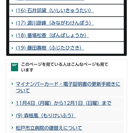
(16) 石井邱黛（いしいきゅうたい）
(17) 源川彦峰（みながわけんぽう）
(18) 番場松香（ばんばしょうか）
(19) 藤田壽樹（ふじたひさき）
このページを見ている人はこんなページも見て
います
マイナンバーカード・電子証明書の更新手続きに
ついて
11月4日（月曜）から12月1日（日曜）まで
(9) 森桂風（もりけいふう）
松戸市立病院の建替えについて