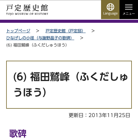
こ
サ
このページの本文へ移動
の
イ
Language
メニュー
ペ
ト
サイトメニューここまで
ー
メ
トップページ
戸定歴史館（戸定邸）
ジ
ニ
ひなげしの小径（与謝野晶子の歌碑）
の
ュ
(6) 福田鷲峰（ふくだしゅうほう）
先
ー
頭
こ
本
で
こ
文
す
か
(6) 福田鷲峰（ふくだしゅ
こ
ら
こ
うほう）
か
ら
更新日：2013年11月25日
歌碑