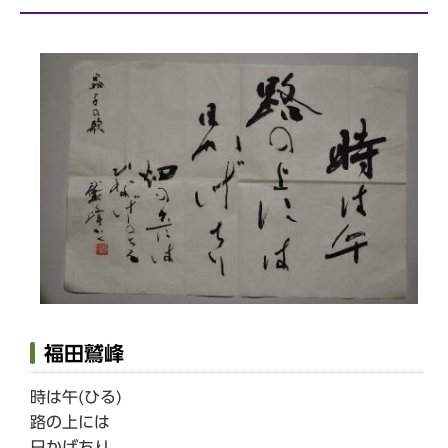
福田鷲峰
時は午(ひる)
路の上には
日かげちり