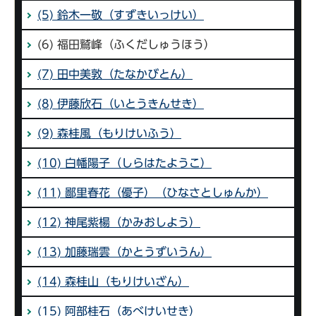
(5) 鈴木一敬（すずきいっけい）
(6) 福田鷲峰（ふくだしゅうほう）
(7) 田中美敦（たなかびとん）
(8) 伊藤欣石（いとうきんせき）
(9) 森桂風（もりけいふう）
(10) 白幡陽子（しらはたようこ）
(11) 鄙里春花（優子）（ひなさとしゅんか）
(12) 神尾紫楊（かみおしよう）
(13) 加藤瑞雲（かとうずいうん）
(14) 森桂山（もりけいざん）
(15) 阿部桂石（あべけいせき）