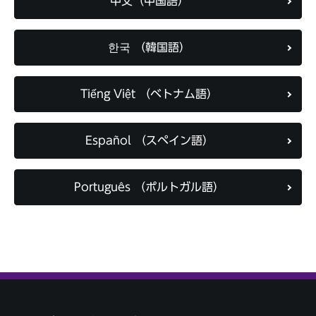
中文（中国語）
한국 （韓国語）
Tiếng Việt （ベトナム語）
Español （スペイン語）
Português （ポルトガル語）