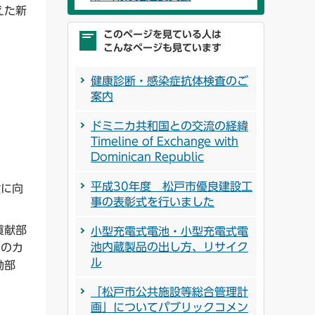
えた新
このページを見ている人は
こんなページも見ています
健康診断・感染症抗体検査のご
案内
ドミニカ共和国との交流の経緯
Timeline of Exchange with
Dominican Republic
平成30年度 松戸市優良建設工
設に向
事の表彰式を行いました
貢献部
小型充電式電池・小型充電式電
池内蔵製品の出し方、リサイク
つのカ
ル
励部
「松戸市公共施設等総合管理計
画」についてパブリックコメン