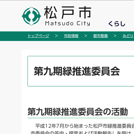
こ
の
ペ
くらし
ー
ジ
トップページ
市政情報
都市整備
みどり
の
先
頭
本
で
文
第九期緑推進委員会
す
こ
こ
か
ら
第九期緑推進委員会の活動
平成12年7月から始まった松戸市緑推進委員会
市委員会の答申・提言および活動報告」を受け