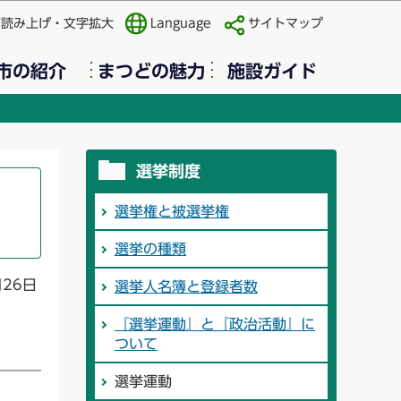
声読み上げ・文字拡大
Language
サイトマップ
市の紹介
まつどの魅力
施設ガイド
選挙制度
選挙権と被選挙権
選挙の種類
月26日
選挙人名簿と登録者数
『選挙運動』と『政治活動』に
ついて
選挙運動