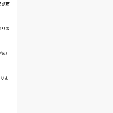
で頒布
ありま
格の
ありま