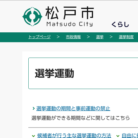
こ
の
ペ
くらし
ー
ジ
トップページ
市政情報
選挙
選挙制度
の
先
頭
本
で
文
選挙運動
す
こ
こ
か
ら
選挙運動の期間と事前運動の禁止
選挙運動ができる期間などに関してはこちら
候補者が行う主な選挙運動の方法
自由に