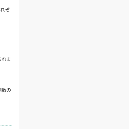
それぞ
られま
回数の
。