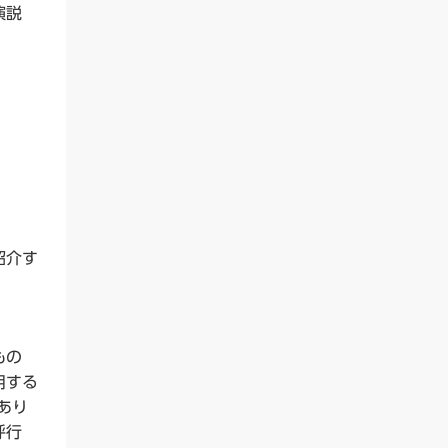
演説
紹介す
もの
用する
あり
呼行