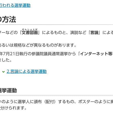
行われる選挙運動
の方法
ぶんしょとが
ターなどの「
文書図画
」によるものと、演説など「
言論
」によ
るいは規格などが異なるものがあります。
年7月21日執行の参議院議員通常選挙から「
インターネット等
ました。
2.言論による選挙運動
選挙運動
のように選挙人に頒布（配付）するもの、ポスターのように
く分けられます。