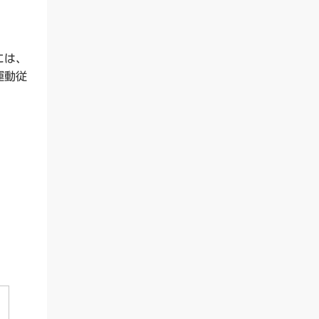
には、
運動従