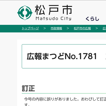
こ
の
ペ
くらし
ー
ジ
トップページ
市政情報
松戸市の広報
広
の
先
頭
本
で
文
広報まつどNo.1781 
す
こ
こ
か
ら
訂正
今号の内容に誤りがありました。おわびして訂正
す。