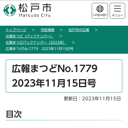
こ
このページの本文へ移動
の
Language
メニュー
ペ
ー
トップページ
市政情報
松戸市の広報
ジ
広報まつど（バックナンバー）
の
広報まつどバックナンバー（2023年）
先
広報まつどNo.1779 2023年11月15日号
頭
で
本
広報まつどNo.1779
す
文
こ
2023年11月15日号
こ
か
ら
更新日：2023年11月15日
目次