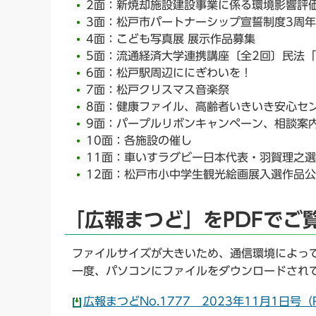
2面：新焼却施設建設事業に係る環境影響評
3面：松戸市パートナーシップ宣誓制度3周年
4面：こども写真展 展示作品募集
5面：流通経済大学連携講座〔全2回〕民法
6面：松戸駅周辺ににぎわいを！
7面：松戸クリスマス音楽祭
8面：健康ファイル、高齢者いきいき安心セ
9面：パープルリボンキャンペーン、相談案
10面：各施設の催し
11面：車いすラグビー日本代表・羽賀理之選
12面：松戸市小中学生観光絵画展入選作品
「広報まつど」をPDFでご
ファイルサイズが大きいため、通信環境によっ
一度、パソコンにファイルをダウンロードされ
広報まつどNo.1777 2023年11月1日号（P