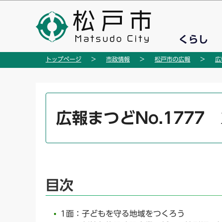
こ
の
ペ
くらし
ー
ジ
トップページ
市政情報
松戸市の広報
広
の
先
頭
本
で
文
広報まつどNo.1777 
す
こ
こ
か
ら
目次
1面：子どもを守る地域をつくろう