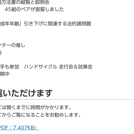
価方法書の縦覧と説明会
 45組のペアが宣誓しました
「成年年齢」引き下げに関連する法的諸問題
ンターの催し
内
手も参加 ハンドサイクル 走行会＆試乗会
公開中
覧いただけます
ては開くまでに時間がかかります。
てからご覧になることをお勧めします。
DF：7,407KB）