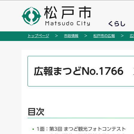
こ
の
ペ
くらし
ー
ジ
トップページ
市政情報
松戸市の広報
広
の
先
頭
本
で
文
広報まつどNo.1766 
す
こ
こ
か
ら
目次
1面：第3回 まつど観光フォトコンテスト