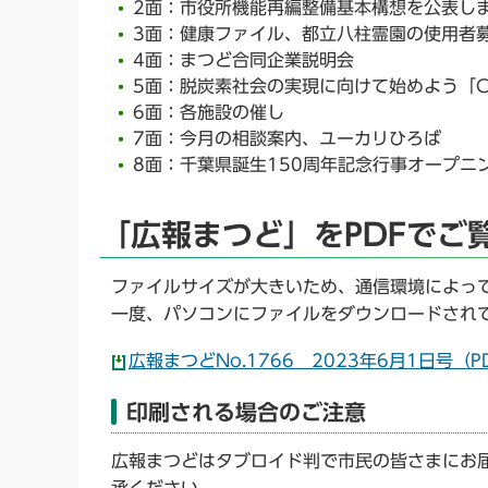
2面：市役所機能再編整備基本構想を公表し
3面：健康ファイル、都立八柱霊園の使用者
4面：まつど合同企業説明会
5面：脱炭素社会の実現に向けて始めよう「COO
6面：各施設の催し
7面：今月の相談案内、ユーカリひろば
8面：千葉県誕生150周年記念行事オープニ
「広報まつど」をPDFでご
ファイルサイズが大きいため、通信環境によっ
一度、パソコンにファイルをダウンロードされ
広報まつどNo.1766 2023年6月1日号（PD
印刷される場合のご注意
広報まつどはタブロイド判で市民の皆さまにお