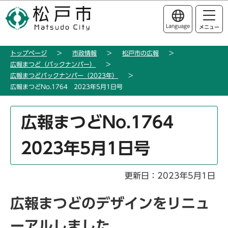
こ
このページの本文へ移動
の
Language
メニュー
ペ
ー
トップページ
市政情報
松戸市の広報
ジ
広報まつど（バックナンバー）
の
広報まつどバックナンバー（2023年）
先
広報まつどNo.1764 2023年5月1日号
頭
で
本
広報まつどNo.1764
す
文
こ
2023年5月1日号
こ
か
ら
更新日：2023年5月1日
広報まつどのデザインをリニュ
ーアルしました