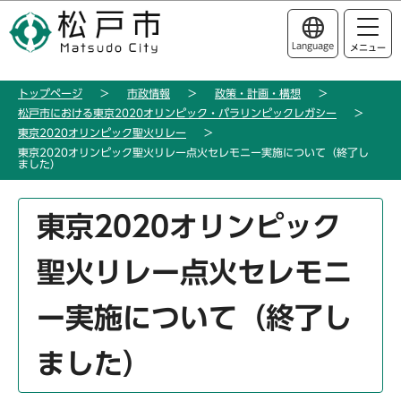
こ
このページの本文へ移動
の
Language
メニュー
ペ
ー
トップページ
市政情報
政策・計画・構想
ジ
松戸市における東京2020オリンピック・パラリンピックレガシー
の
東京2020オリンピック聖火リレー
先
東京2020オリンピック聖火リレー点火セレモニー実施について（終了し
ました）
頭
で
本
す
東京2020オリンピック
文
こ
聖火リレー点火セレモニ
こ
か
ー実施について（終了し
ら
ました）