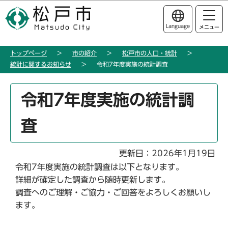
こ
このページの本文へ移動
の
Language
メニュー
ペ
ー
トップページ
市の紹介
松戸市の人口・統計
ジ
統計に関するお知らせ
令和7年度実施の統計調査
の
先
本
頭
令和7年度実施の統計調
文
で
こ
す
査
こ
か
ら
更新日：2026年1月19日
令和7年度実施の統計調査は以下となります。
詳細が確定した調査から随時更新します。
調査へのご理解・ご協力・ご回答をよろしくお願いし
ます。