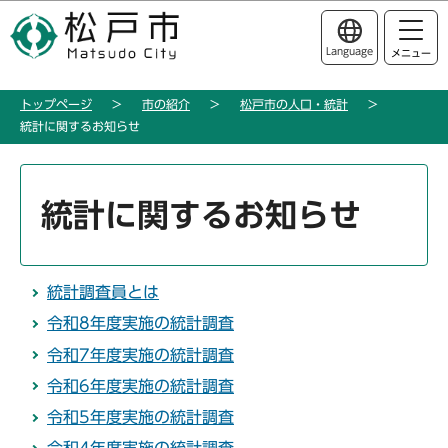
こ
このページの本文へ移動
の
Language
メニュー
ペ
ー
トップページ
市の紹介
松戸市の人口・統計
ジ
統計に関するお知らせ
の
先
本
頭
文
統計に関するお知らせ
で
こ
す
こ
か
統計調査員とは
ら
令和8年度実施の統計調査
令和7年度実施の統計調査
令和6年度実施の統計調査
令和5年度実施の統計調査