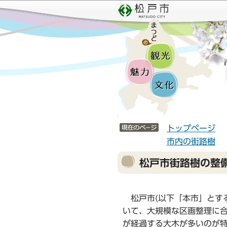
こ
サ
の
イ
ペ
ト
ー
メ
ジ
ニ
の
ュ
先
ー
頭
こ
で
こ
サイトメニューここまで
す
か
トップページ
ら
市内の街路樹
本
松戸市街路樹の整
文
こ
こ
松戸市(以下「本市」とする
か
いて、大規模な区画整理に合
ら
が経過する大木が多いのが