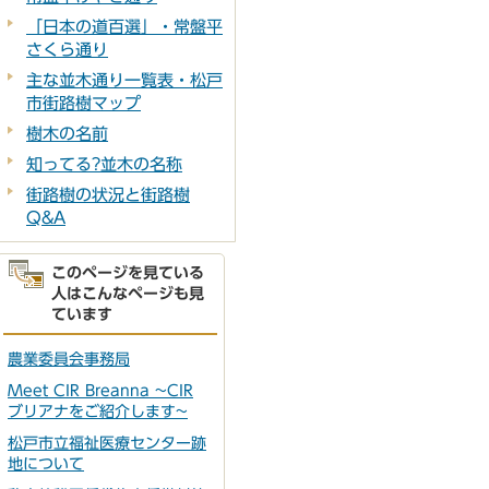
「日本の道百選」・常盤平
さくら通り
主な並木通り一覧表・松戸
市街路樹マップ
樹木の名前
知ってる?並木の名称
街路樹の状況と街路樹
Q&A
このページを見ている
人はこんなページも見
ています
農業委員会事務局
Meet CIR Breanna ~CIR
ブリアナをご紹介します~
松戸市立福祉医療センター跡
地について