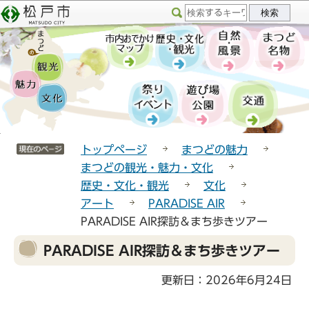
こ
サ
このページの本文へ移動
の
イ
ペ
ト
ー
メ
ジ
ニ
の
ュ
先
ー
頭
こ
サイトメニューここまで
で
こ
トップページ
まつどの魅力
す
か
まつどの観光・魅力・文化
ら
歴史・文化・観光
文化
アート
PARADISE AIR
PARADISE AIR探訪＆まち歩きツアー
本
PARADISE AIR探訪＆まち歩きツアー
文
こ
更新日：2026年6月24日
こ