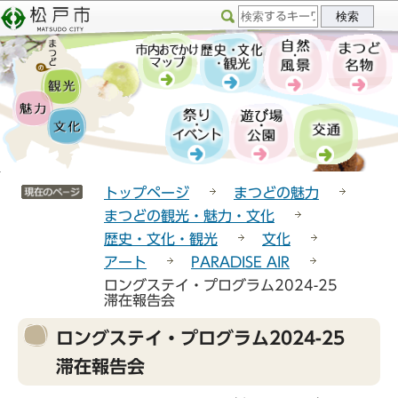
こ
サ
このページの本文へ移動
の
イ
ペ
ト
ー
メ
ジ
ニ
の
ュ
先
ー
頭
こ
サイトメニューここまで
で
こ
トップページ
まつどの魅力
す
か
まつどの観光・魅力・文化
ら
歴史・文化・観光
文化
アート
PARADISE AIR
ロングステイ・プログラム2024-25
滞在報告会
本
ロングステイ・プログラム2024-25
文
滞在報告会
こ
こ