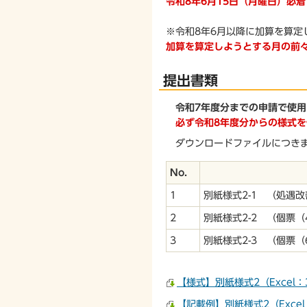
令和8年6月15日（月曜日）必着
※令和8年6月以降に加算を算定
加算を算定しようとする月の前
提出書類
令和7年度分までの申請で使
必ず令和8年度分からの様式を
ダウンロードファイルにつきま
No.
1
別紙様式2-1 （処遇
2
別紙様式2-2 （個票（
3
別紙様式2-3 （個票
【様式】別紙様式2（Excel：
【記載例】別紙様式2（Excel