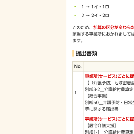
1 →
1イ・1ロ
2 →
2イ・2ロ
このため、
加算の区分が変わら
該当する事業所におかれまして
ます。
提出書類
No.
事業所(サービス)ごとに
【（介護予防）地域密着
別紙3-2＿介護給付費算
1
【総合事業】
別紙50＿介護予防・日常
等に関する届出書
事業所(サービス)ごとに
【居宅介護支援】
別紙1-1＿介護給付費算