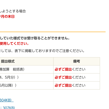
しようとする場合
々月の末日
用していた様式では受け取ることができません。
使用してください。
しては、表下に掲載しておりますのでご注意ください。
提出様式
備考
改善加算 総括表）
必ずご提出
ください
4、5月分））
必ずご提出
ください
（6月以降））
必ずご提出
ください
304KB）
：307KB）