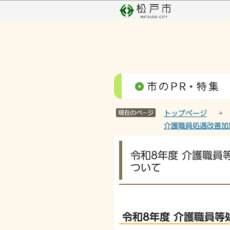
こ
の
ペ
ー
ジ
の
先
頭
で
す
トップページ
介護職員処遇改善加
本
令和8年度 介護職員
文
ついて
こ
こ
か
ら
令和8年度 介護職員等