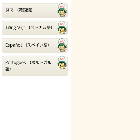
한국 （韓国語）
Tiếng Việt （ベトナム語）
Español （スペイン語）
Português （ポルトガル
語）