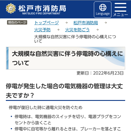
こ
サ
このページの本文へ移動
の
イ
Language
メニュー
ペ
ト
サイトメニューここまで
ー
メ
トップページ
松戸市消防局
ジ
ニ
火災予防
火災を防ごう
の
ュ
大規模な自然災害に伴う停電時の心構えにつ
いて
先
ー
頭
こ
本
大規模な自然災害に伴う停電時の心構えに
で
こ
文
す
か
ついて
こ
ら
こ
更新日：2022年6月23日
か
ら
停電が発生した場合の電気機器の管理は大丈
夫ですか？
停電が復旧した時に通電火災を防ぐため
停電時は、電気機器のスイッチを切り、電源プラグをコン
セントから抜くこと
停電中に自宅等から離れるときは、ブレーカーを落とすこ