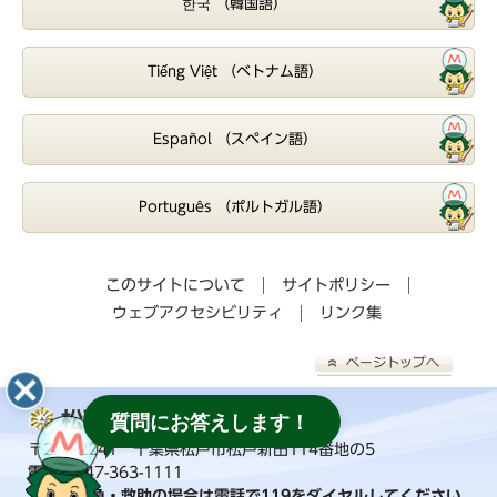
한국 （韓国語）
Tiếng Việt （ベトナム語）
Español （スペイン語）
Português （ポルトガル語）
このサイトについて
サイトポリシー
ウェブアクセシビリティ
リンク集
松戸市消防局
質問にお答えします！
〒270-2241 千葉県松戸市松戸新田114番地の5
電話：
047-363-1111
火事・救急・救助の場合は電話で119をダイヤルしてください