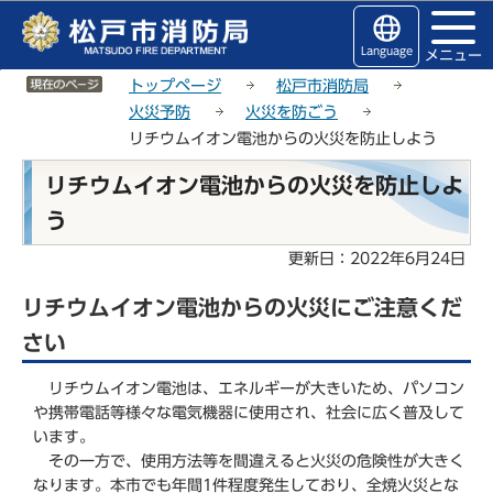
こ
サ
このページの本文へ移動
の
イ
Language
メニュー
ペ
ト
サイトメニューここまで
ー
メ
トップページ
松戸市消防局
ジ
ニ
火災予防
火災を防ごう
の
ュ
リチウムイオン電池からの火災を防止しよう
先
ー
本
頭
こ
リチウムイオン電池からの火災を防止しよ
文
で
こ
う
こ
す
か
こ
ら
更新日：2022年6月24日
か
ら
リチウムイオン電池からの火災にご注意くだ
さい
リチウムイオン電池は、エネルギーが大きいため、パソコン
や携帯電話等様々な電気機器に使用され、社会に広く普及して
います。
その一方で、使用方法等を間違えると火災の危険性が大きく
なります。本市でも年間1件程度発生しており、全焼火災とな