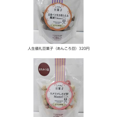
人生儀礼豆菓子（あんころ豆）320円