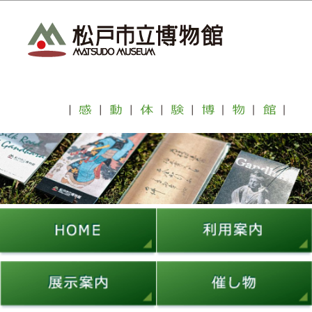
こ
サ
このページの本文へ移動
の
イ
ペ
ト
ー
メ
ジ
ニ
の
ュ
先
ー
頭
こ
で
こ
す
か
ら