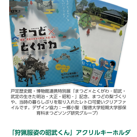
戸定歴史館・博物館連携特別展「まつど×とくがわ‐昭武・
武定の生きた明治・大正・昭和‐」記念、まつどの梨づくり
や、当時の暮らしぶりを取り入れたレトロ可愛いクリアファ
イルです。デザイン協力：一郷小聖（聖徳大学短期大学部保
育科まつどソング研究グループ）
「狩猟服姿の昭武くん」アクリルキーホルダ