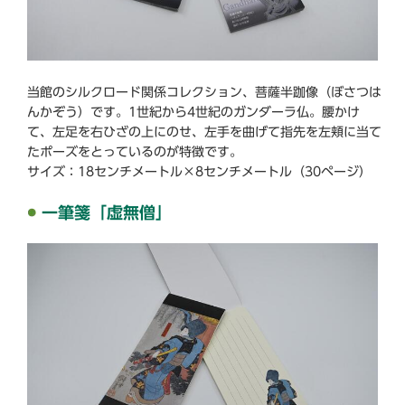
当館のシルクロード関係コレクション、菩薩半跏像（ぼさつは
んかぞう）です。1世紀から4世紀のガンダーラ仏。腰かけ
て、左足を右ひざの上にのせ、左手を曲げて指先を左頬に当て
たポーズをとっているのが特徴です。
サイズ：18センチメートル×8センチメートル（30ページ）
一筆箋「虚無僧」