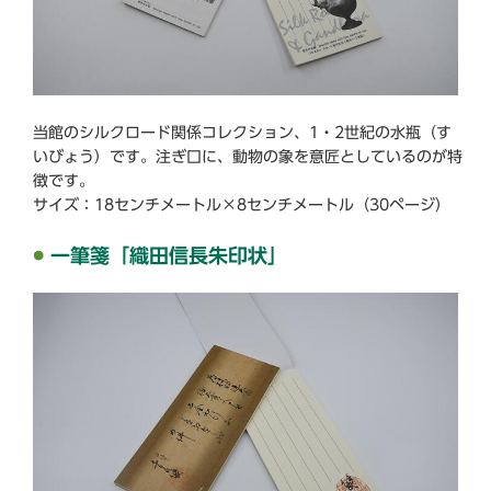
当館のシルクロード関係コレクション、1・2世紀の水瓶（す
いびょう）です。注ぎ口に、動物の象を意匠としているのが特
徴です。
サイズ：18センチメートル×8センチメートル（30ページ）
一筆箋「織田信長朱印状」