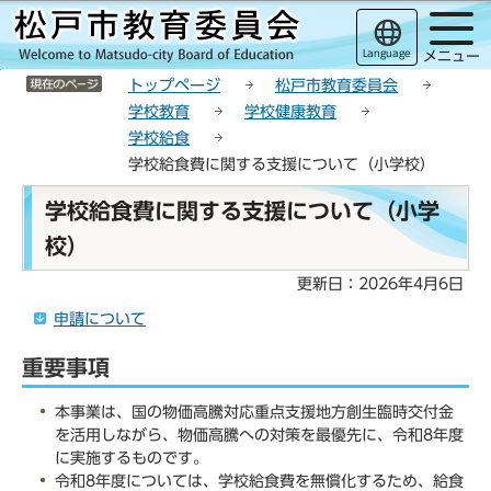
こ
サ
このページの本文へ移動
の
イ
Language
メニュー
ペ
ト
サイトメニューここまで
ー
メ
トップページ
松戸市教育委員会
ジ
ニ
学校教育
学校健康教育
の
ュ
学校給食
先
ー
学校給食費に関する支援について（小学校）
頭
こ
本
で
こ
学校給食費に関する支援について（小学
文
す
か
校）
こ
ら
こ
更新日：2026年4月6日
か
ら
申請について
重要事項
本事業は、国の物価高騰対応重点支援地方創生臨時交付金
を活用しながら、物価高騰への対策を最優先に、令和8年度
に実施するものです。
令和8年度については、学校給食費を無償化するため、給食