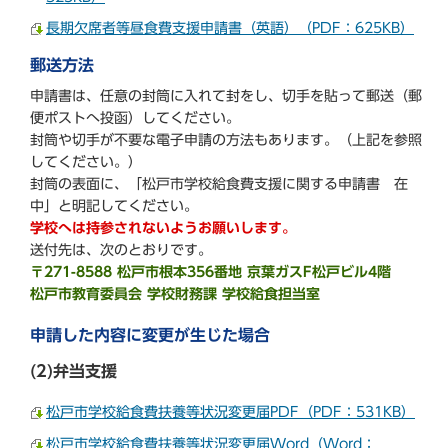
長期欠席者等昼食費支援申請書（英語）（PDF：625KB）
郵送方法
申請書は、任意の封筒に入れて封をし、切手を貼って郵送（郵
便ポストへ投函）してください。
封筒や切手が不要な電子申請の方法もあります。（上記を参照
してください。）
封筒の表面に、「松戸市学校給食費支援に関する申請書 在
中」と明記してください。
学校へは持参されないようお願いします。
送付先は、次のとおりです。
〒271-8588 松戸市根本356番地 京葉ガスF松戸ビル4階
松戸市教育委員会 学校財務課 学校給食担当室
申請した内容に変更が生じた場合
(2)弁当支援
松戸市学校給食費扶養等状況変更届PDF（PDF：531KB）
松戸市学校給食費扶養等状況変更届Word（Word：