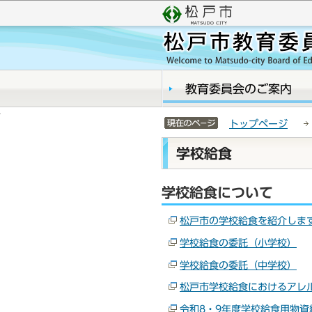
こ
サ
の
イ
ペ
ト
ー
メ
ジ
ニ
の
ュ
教育委員会のご案内
先
ー
頭
こ
サイトメニューここまで
トップページ
で
こ
本
す
か
学校給食
文
ら
こ
学校給食について
こ
か
松戸市の学校給食を紹介しま
ら
学校給食の委託（小学校）
学校給食の委託（中学校）
松戸市学校給食におけるアレ
令和8・9年度学校給食用物