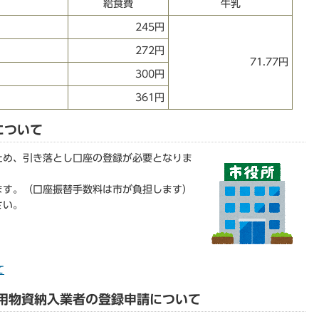
給食費
牛乳
245円
272円
71.77円
300円
361円
について
ため、引き落とし口座の登録が必要となりま
ます。（口座振替手数料は市が負担します）
さい。
て
食用物資納入業者の登録申請について