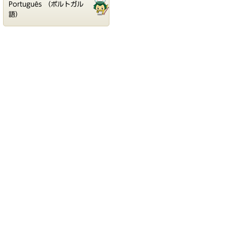
Português （ポルトガル
語）