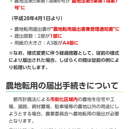
農地法第5条第1項第6号が
"農地法第5条第1項第7
号"に
（平成28年4月1日より）
農地転用届出書が
”農地転用届出書兼受理通知書”に
提出部数：2部が
1部に
用紙の大きさ：A3版が
A4版に
※なお、様式変更に伴う経過措置として、従前の様式
により届出された場合、しばらくの間は従前の例によ
り処理いたします。
農地転用の届出手続きについて
都市計画法による
市街化区域内
の農地を住宅や工
場、道路、資材置場、駐車場等の農地以外の用途にし
ようとする場合、農業委員会へ農地転用の届出が必要
となります。