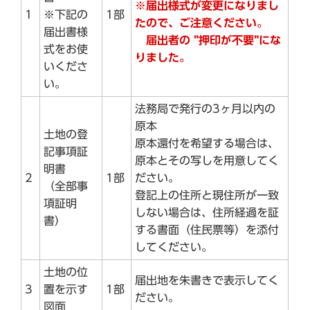
※
届出様式が変更になりまし
1
※下記の
1部
たので、ご注意ください。
届出書様
届出者の ”押印が不要”にな
式をお使
りました。
いくださ
い。
法務局で発行の3ヶ月以内の
原本
土地の登
原本還付を希望する場合は、
記事項証
原本とその写しを用意してく
明書
2
1部
ださい。
（全部事
登記上の住所と現住所が一致
項証明
しない場合は、住所経過を証
書）
する書面（住民票等）を添付
してください。
土地の位
届出地を朱書きで表示してく
3
置を示す
1部
ださい。
図面