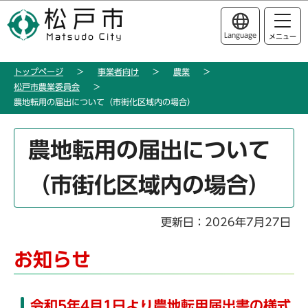
こ
このページの本文へ移動
の
Language
メニュー
ペ
ー
トップページ
事業者向け
農業
ジ
松戸市農業委員会
の
農地転用の届出について（市街化区域内の場合）
先
頭
本
農地転用の届出について
で
文
す
こ
（市街化区域内の場合）
こ
か
ら
更新日：2026年7月27日
お知らせ
令和5年4月1日より農地転用届出書の様式