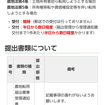
農地法第4条
：土地所有者自ら転用しようとする場合
農地法第5条
：所有権移転や賃借権設定等を伴い転用
しようとする場合
受付
：
随時
（郵送での受付は行っておりません）
交付
：
半日から数日程度
（届出受理から受理通知書
交付まで1件あたり
半日から数日
程度
かかります）
提出書類について
提
番
書類の種
出
備考
号
類
部
数
農地転用
届出書兼
記載事項の漏れがないようお
受理通知
願いします。
書