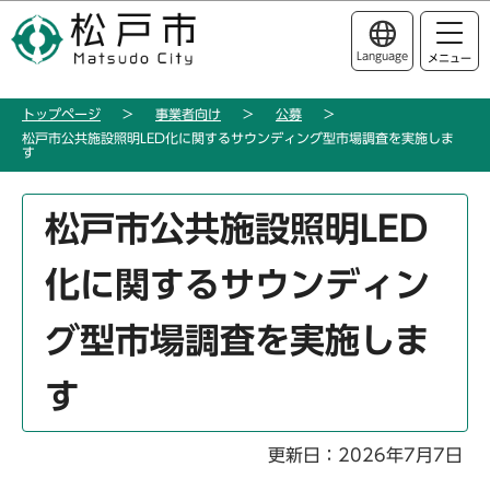
こ
このページの本文へ移動
の
Language
メニュー
ペ
ー
トップページ
事業者向け
公募
ジ
松戸市公共施設照明LED化に関するサウンディング型市場調査を実施しま
の
す
先
頭
本
松戸市公共施設照明LED
で
文
す
こ
化に関するサウンディン
こ
か
グ型市場調査を実施しま
ら
す
更新日：2026年7月7日