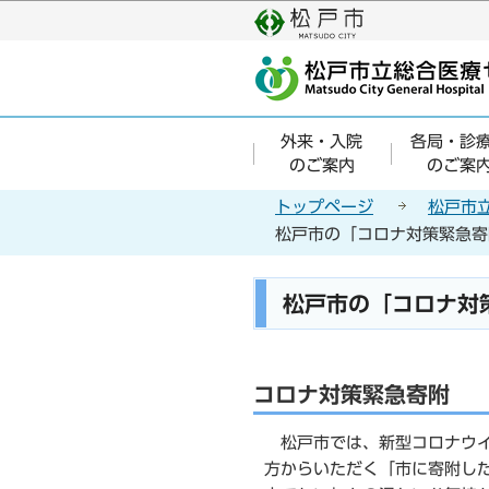
こ
の
ペ
ー
ジ
外来・入院
各局・診
の
のご案内
のご案
先
頭
トップページ
松戸市
で
松戸市の「コロナ対策緊急寄
す
本
松戸市の「コロナ対
文
こ
こ
コロナ対策緊急寄附
か
ら
松戸市では、新型コロナウイ
方からいただく「市に寄附し