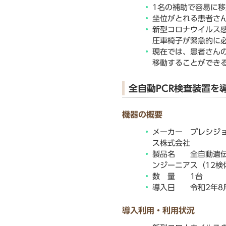
1名の補助で容易に
坐位がとれる患者さ
新型コロナウイルス
圧車椅子が緊急的に
現在では、患者さん
移動することができ
全自動PCR検査装置を
機器の概要
メーカー プレシジ
ス株式会社
製品名 全自動遺伝
ンジーニアス（12検
数 量 1台
導入日 令和2年8
導入利用・利用状況