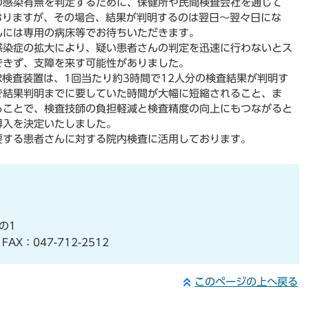
の感染有無を判定するために、保健所や民間検査会社を通じて
おりますが、その場合、結果が判明するのは翌日～翌々日にな
んには専用の病床等でお待ちいただきます。
感染症の拡大により、疑い患者さんの判定を迅速に行わないとス
できず、支障を来す可能性がありました。
R検査装置は、1回当たり約3時間で12人分の検査結果が判明す
で結果判明までに要していた時間が大幅に短縮されること、ま
ることで、検査技師の負担軽減と検査精度の向上にもつながると
導入を決定いたしました。
要する患者さんに対する院内検査に活用しております。
の1
AX：047-712-2512
このページの上へ戻る