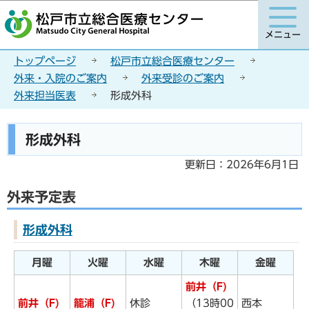
こ
このページの本文へ移動
の
メニュー
ペ
ー
トップページ
松戸市立総合医療センター
ジ
外来・入院のご案内
外来受診のご案内
の
外来担当医表
形成外科
先
頭
本
形成外科
で
文
す
こ
更新日：2026年6月1日
こ
外来予定表
か
ら
形成外科
月曜
火曜
水曜
木曜
金曜
前井（F)
前井（F)
籠浦（F)
休診
（13時00
西本