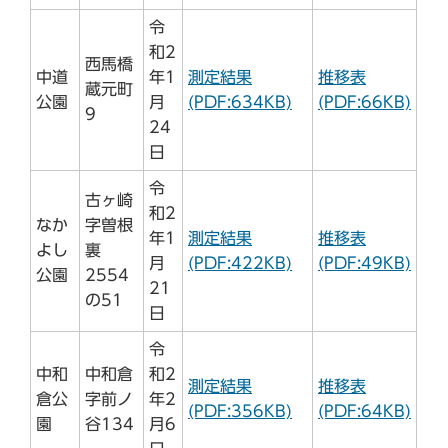
令
和2
西馬橋
中道
年1
測定結果
推移表
蔵元町
公園
月
(PDF:634KB)
(PDF:66KB)
9
24
日
令
古ヶ崎
和2
なか
字曽根
年1
測定結果
推移表
よし
裏
月
(PDF:422KB)
(PDF:49KB)
公園
2554
21
の51
日
令
中和
中和倉
和2
測定結果
推移表
倉公
字前ノ
年2
(PDF:356KB)
(PDF:64KB)
園
谷134
月6