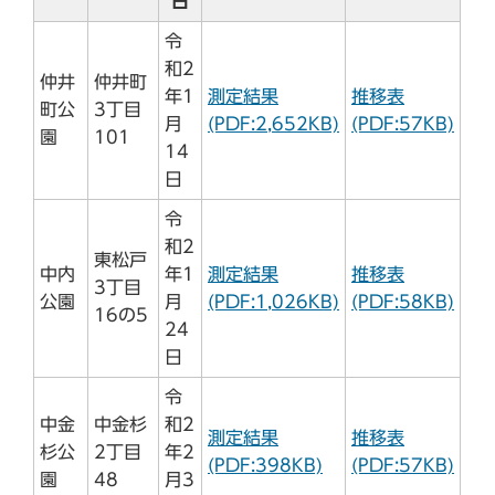
日
令
和2
仲井
仲井町
年1
測定結果
推移表
町公
3丁目
月
(PDF:2,652KB)
(PDF:57KB)
園
101
14
日
令
和2
東松戸
中内
年1
測定結果
推移表
3丁目
公園
月
(PDF:1,026KB)
(PDF:58KB)
16の5
24
日
令
中金
中金杉
和2
測定結果
推移表
杉公
2丁目
年2
(PDF:398KB)
(PDF:57KB)
園
48
月3