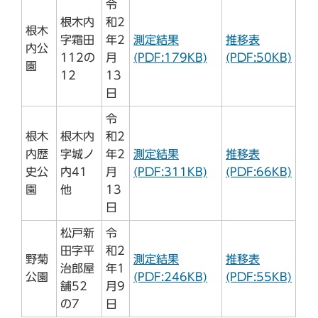
令
根木内
和2
根木
字霜田
年2
測定結果
推移表
内公
112の
月
(PDF:179KB)
(PDF:50KB)
園
12
13
日
令
根木
根木内
和2
内歴
字城ノ
年2
測定結果
推移表
史公
内41
月
(PDF:311KB)
(PDF:66KB)
園
他
13
日
松戸新
令
田字平
和2
野菊
測定結果
推移表
治郎屋
年1
公園
(PDF:246KB)
(PDF:55KB)
舗52
月9
の7
日