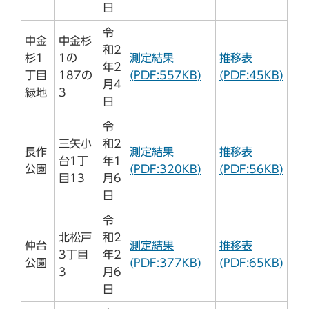
日
令
中金
中金杉
和2
杉1
1の
測定結果
推移表
年2
丁目
187の
(PDF:557KB)
(PDF:45KB)
月4
緑地
3
日
令
三矢小
和2
長作
測定結果
推移表
台1丁
年1
公園
(PDF:320KB)
(PDF:56KB)
目13
月6
日
令
北松戸
和2
仲台
測定結果
推移表
3丁目
年2
公園
(PDF:377KB)
(PDF:65KB)
3
月6
日