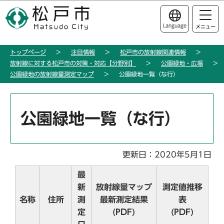
こ
このページの本文へ移動
の
Language
メニュー
ペ
ー
トップページ
注目情報
松戸市の放射線関連情報
ジ
放射線に対する松戸市の対策・対応【分野別】
公園緑地・広場
の
公園緑地の放射線量測定マップ
公園緑地一覧（な行）
先
頭
本
で
文
公園緑地一覧（な行）
す
こ
こ
か
更新日：2020年5月1日
ら
最
新
放射線量マップ
測定値推移
名称
住所
測
最新測定結果
表
定
(PDF)
(PDF)