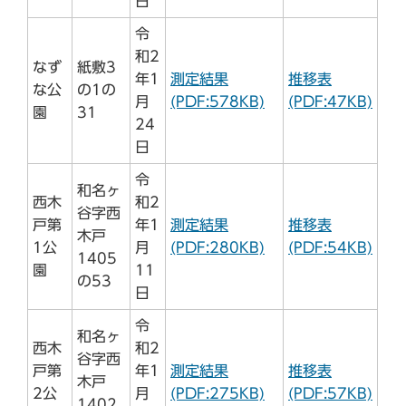
日
令
和2
なず
紙敷3
年1
測定結果
推移表
な公
の1の
月
(PDF:578KB)
(PDF:47KB)
園
31
24
日
令
和名ヶ
西木
和2
谷字西
戸第
年1
測定結果
推移表
木戸
1公
月
(PDF:280KB)
(PDF:54KB)
1405
園
11
の53
日
令
和名ヶ
西木
和2
谷字西
戸第
年1
測定結果
推移表
木戸
2公
月
(PDF:275KB)
(PDF:57KB)
1402