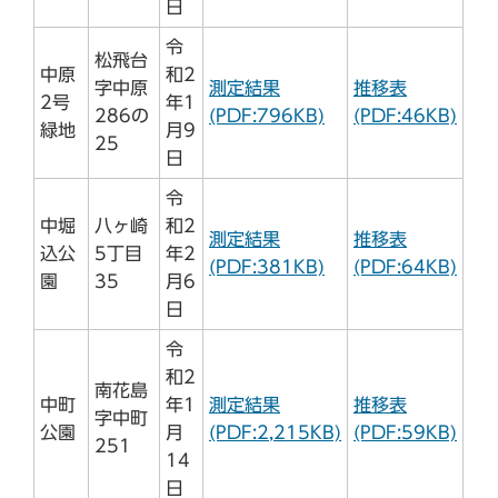
日
令
松飛台
中原
和2
字中原
測定結果
推移表
2号
年1
286の
(PDF:796KB)
(PDF:46KB)
緑地
月9
25
日
令
中堀
八ヶ崎
和2
測定結果
推移表
込公
5丁目
年2
(PDF:381KB)
(PDF:64KB)
園
35
月6
日
令
和2
南花島
中町
年1
測定結果
推移表
字中町
公園
月
(PDF:2,215KB)
(PDF:59KB)
251
14
日