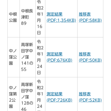
令
和2
中根長
中根
年1
測定結果
推移表
津町
公園
月
(PDF:1,354KB)
(PDF:58KB)
89
16
日
令
高塚新
和2
中ノ
田字中
年1
測定結果
推移表
窪公
ノ窪
月
(PDF:676KB)
(PDF:50KB)
園
141の
24
55
日
令
高塚新
中ノ
和2
田字中
窪第
年1
測定結果
推移表
ノ窪
2公
月
(PDF:726KB)
(PDF:52KB)
128の
園
24
46