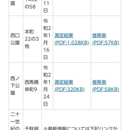
園
11
の58
日
令
和2
本町
西口
年1
測定結果
推移表
22の3
公園
月
(PDF:1,028KB)
(PDF:57KB)
他
16
日
令
和2
西ノ
西馬橋
年1
測定結果
推移表
下公
幸町9
月
(PDF:320KB)
(PDF:58KB)
園
24
日
二十
一世
紀の
千駄堀
※最新情報については下記リンクか