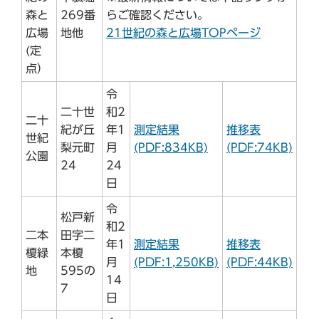
森と
269番
らご確認ください。
広場
地他
21世紀の森と広場TOPページ
(定
点）
令
二十世
和2
二十
紀が丘
年1
測定結果
推移表
世紀
梨元町
月
(PDF:834KB)
(PDF:74KB)
公園
24
24
日
令
松戸新
和2
二本
田字二
年1
測定結果
推移表
榎緑
本榎
月
(PDF:1,250KB)
(PDF:44KB)
地
595の
14
7
日