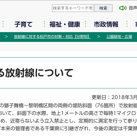
このページの本文へ移動
音
子育て
福祉・健康
市政情報
放射線に対する松戸市の対策・対応【分野別】
公園緑地・広場
る放射線について
更新日：2018年3
の獅子舞橋～黎明橋区間の両側の堤防斜面（76箇所）で放射
おいて、斜面下の水際、地上1メートルの高さで毎時1マイクロ
ため、近寄らないよう立入禁止とし、定期的に測定を行って参
が本来の管理者である千葉県に引継ぎがれ、今後の測定は千葉