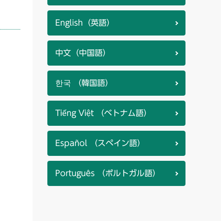
English（英語）
中文（中国語）
한국 （韓国語）
Tiếng Việt （ベトナム語）
Español （スペイン語）
Português （ポルトガル語）