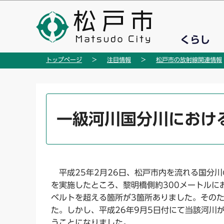
こ
の
ペ
くらし
ー
ジ
トップページ
注目情報
松戸市の放射線関連情報
の
先
頭
本
で
文
一級河川国分川におけ
す
こ
こ
か
ら
平成25年2月26日、松戸市内を流れる国分川
を実施したところ、黎明橋側約300メートルに
ベルトを超える箇所が3箇所ありました。その
た。しかし、平成26年9月5日付にて当該河川
うことになりました。