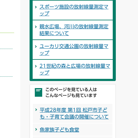
スポーツ施設の放射線量測定マ
ップ
親水広場、河川の放射線量測定
結果について
ユーカリ交通公園の放射線量マ
ップ
21世紀の森と広場の放射線量マ
ップ
このページを見ている人は
こんなページも見ています
平成28年度 第1回 松戸市子ど
も・子育て会議の開催について
魚家族子ども食堂