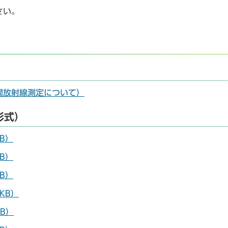
さい。
）
間放射線測定について）
形式）
B）
B）
B）
KB）
KB）