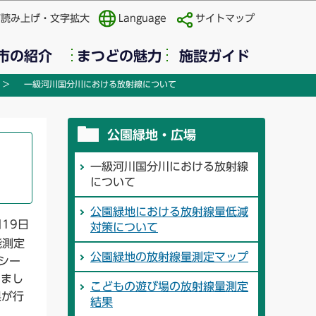
声読み上げ・文字拡大
Language
サイトマップ
市の紹介
まつどの魅力
施設ガイド
一級河川国分川における放射線について
公園緑地・広場
一級河川国分川における放射線
について
公園緑地における放射線量低減
月19日
対策について
能測定
公園緑地の放射線量測定マップ
シー
りまし
こどもの遊び場の放射線量測定
県が行
結果