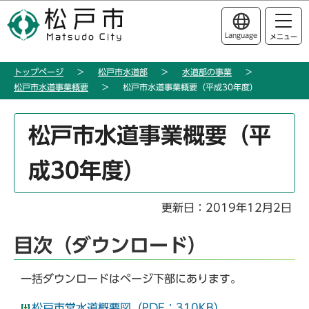
こ
このページの本文へ移動
の
Language
メニュー
ペ
ー
トップページ
松戸市水道部
水道部の事業
ジ
松戸市水道事業概要
松戸市水道事業概要（平成30年度）
の
先
本
頭
松戸市水道事業概要（平
文
で
こ
す
成30年度）
こ
か
ら
更新日：2019年12月2日
目次（ダウンロード）
一括ダウンロードはページ下部にあります。
松戸市営水道概要図（PDF：310KB）