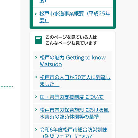
度）
松戸市水道事業概要（平成25年
度）
このページを見ている人は
こんなページも見ています
松戸の魅力 Getting to know
Matsudo
松戸市の人口が50万人に到達し
ました！
国・県等の支援制度について
松戸市内の保育施設における風
水害時の臨時休園等の基準
令和6年度松戸市総合防災訓練
（防災フェア）について