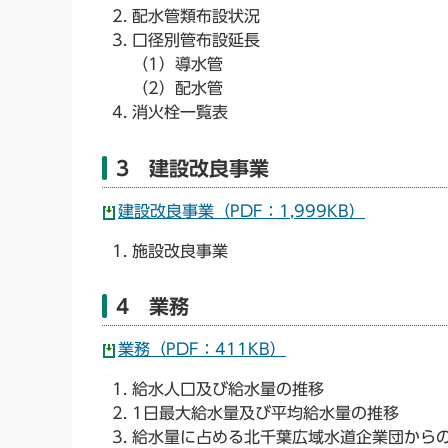
配水管類布設状況
口径別管布設延長
（1）導水管
（2）配水管
消火栓一覧表
3 建設改良事業
建設改良事業（PDF：1,999KB）
施設改良事業
4 業務
業務（PDF：411KB）
給水人口及び給水量の推移
1日最大給水量及び平均給水量の推移
給水量に占める北千葉広域水道企業団から