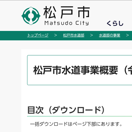
こ
の
ペ
くらし
ー
ジ
トップページ
松戸市水道部
水道部の事業
の
先
頭
本
で
文
松戸市水道事業概要（
す
こ
こ
か
ら
目次（ダウンロード）
一括ダウンロードはページ下部にあります。