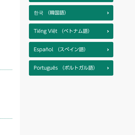
한국 （韓国語）
Tiếng Việt （ベトナム語）
Español （スペイン語）
Português （ポルトガル語）