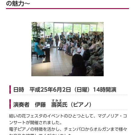
の魅力～
日時 平成25年6月2日（日曜）14時開演
すみえ
演奏者 伊藤
壽英
氏（ピアノ）
結いの花フェスタのイベントのひとつとして、マグノリア・コ
ンサートが開催されました。
電子ピアノの特徴を活かし、チェンバロからオルガンまで様々