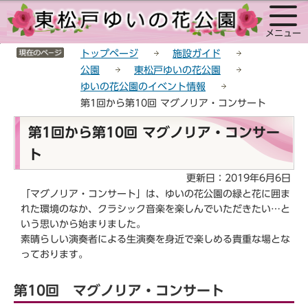
こ
サ
このページの本文へ移動
の
イ
メニュー
ペ
ト
サイトメニューここまで
ー
メ
トップページ
施設ガイド
ジ
ニ
公園
東松戸ゆいの花公園
の
ュ
ゆいの花公園のイベント情報
先
ー
第1回から第10回 マグノリア・コンサート
頭
こ
本
で
こ
第1回から第10回 マグノリア・コンサー
文
す
か
ト
こ
ら
こ
更新日：2019年6月6日
か
「マグノリア・コンサート」は、ゆいの花公園の緑と花に囲ま
ら
れた環境のなか、クラシック音楽を楽しんでいただきたい…と
いう思いから始まりました。
素晴らしい演奏者による生演奏を身近で楽しめる貴重な場とな
っております。
第10回 マグノリア・コンサート