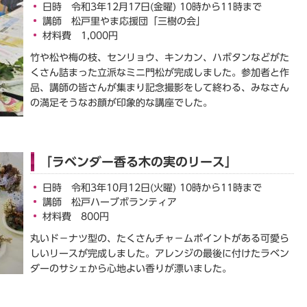
日時 令和3年12月17日(金曜) 10時から11時まで
講師 松戸里やま応援団「三樹の会」
材料費 1,000円
竹や松や梅の枝、センリョウ、キンカン、ハボタンなどがた
くさん詰まった立派なミニ門松が完成しました。参加者と作
品、講師の皆さんが集まり記念撮影をして終わる、みなさん
の満足そうなお顔が印象的な講座でした。
「ラベンダー香る木の実のリース」
日時 令和3年10月12日(火曜) 10時から11時まで
講師 松戸ハーブボランティア
材料費 800円
丸いド－ナツ型の、たくさんチャ－ムポイントがある可愛ら
しいリースが完成しました。アレンジの最後に付けたラベン
ダーのサシェから心地よい香りが漂いました。