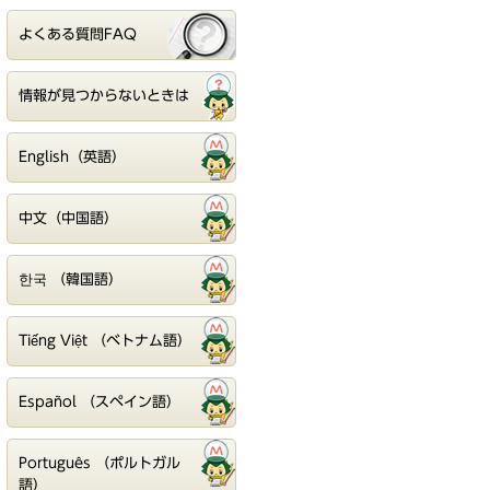
よくある質問FAQ
情報が見つからないときは
English（英語）
中文（中国語）
한국 （韓国語）
Tiếng Việt （ベトナム語）
Español （スペイン語）
Português （ポルトガル
語）