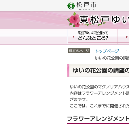
こ
サ
の
イ
ペ
ト
ー
メ
ジ
ニ
の
ュ
先
ー
頭
こ
サイトメニューここまで
トップページ
で
こ
ゆいの花公園の講
す
か
ら
本
ゆいの花公園の講座
文
こ
こ
ゆいの花公園のマグノリアハウス
か
内容はフラワーアレンジメント
ら
ざまです。
ここでは、これまでに開催され
フラワーアレンジメン