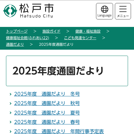
こ
このページの本文へ移動
の
Language
メニュー
ペ
ー
トップページ
施設ガイド
健康・福祉施設
ジ
健康福祉会館(ふれあい22)
こども発達センター
の
通園だより
2025年度通園だより
先
頭
本
で
文
2025年度通園だより
す
こ
こ
か
2025年度 通園だより 冬号
ら
2025年度 通園だより 秋号
2025年度 通園だより 夏号
2025年度 通園だより 春号
2025年度 通園だより 年間行事予定表