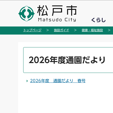
こ
の
ペ
くらし
ー
ジ
トップページ
施設ガイド
健康・福祉施設
の
先
頭
本
で
文
2026年度通園だより
す
こ
こ
か
2026年度 通園だより 春号
ら