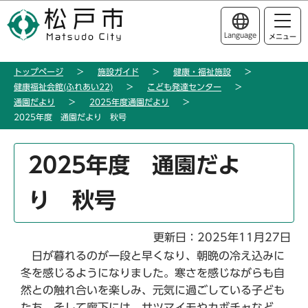
こ
このページの本文へ移動
の
Language
メニュー
ペ
ー
トップページ
施設ガイド
健康・福祉施設
ジ
健康福祉会館(ふれあい22)
こども発達センター
の
通園だより
2025年度通園だより
先
2025年度 通園だより 秋号
頭
で
本
2025年度 通園だよ
す
文
こ
り 秋号
こ
か
ら
更新日：2025年11月27日
日が暮れるのが一段と早くなり、朝晩の冷え込みに
冬を感じるようになりました。寒さを感じながらも自
然との触れ合いを楽しみ、元気に過ごしている子ども
たち。そして廊下には、サツマイモやカボチャなど、