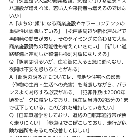
Q「映画館や大型の商業施設、気軽に行ける温泉・ス
パ施設が増えれば、若い人や来街者も増えるのではな
いか」
A「まちの“顔”になる商業施設やキラーコンテンツの
重要性は認識している」「松戸駅周辺や新松戸などで
再開発の動きがあり、そのタイミングに合わせて大型
商業施設誘致の可能性も考えていきたい」「新しい道
路整備と連動した整備も検討対象になりえる」
Q「駅前は明るいが、住宅街に入ると急に暗くなり、
夜間は不安を感じることがある」
A「照明の明るさについては、農地や住宅への影響
（作物の生育・生活への光害）も考慮しながら、バラ
ンスよく対応する必要がある」「犯罪件数は2000年
頃をピークに減少しており、現在は当時の約5分の1ま
で低下している。この流れを維持していきたい」
Q「自転車通学をしており、道路の自転車通行帯が狭
く走りにくい」「歩道はでこぼこしており、走行が危
険な箇所もあるため改善してほしい」