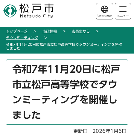
こ
このページの本文へ移動
の
Language
メニュー
ペ
ー
トップページ
市政情報
市長室から
ジ
タウンミーティング
の
令和7年11月20日に松戸市立松戸高等学校でタウンミーティングを開催
先
しました
頭
本
で
令和7年11月20日に松戸
文
す
こ
市立松戸高等学校でタウ
こ
か
ンミーティングを開催し
ら
ました
更新日：2026年1月6日