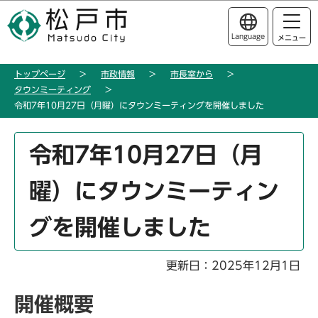
こ
このページの本文へ移動
の
Language
メニュー
ペ
ー
トップページ
市政情報
市長室から
ジ
タウンミーティング
の
令和7年10月27日（月曜）にタウンミーティングを開催しました
先
頭
本
令和7年10月27日（月
で
文
す
こ
曜）にタウンミーティン
こ
か
グを開催しました
ら
更新日：2025年12月1日
開催概要