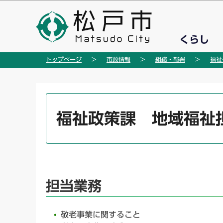
こ
の
ペ
くらし
ー
ジ
トップページ
市政情報
組織・部署
福祉
の
先
頭
本
で
文
福祉政策課 地域福祉
す
こ
こ
か
ら
担当業務
敬老事業に関すること