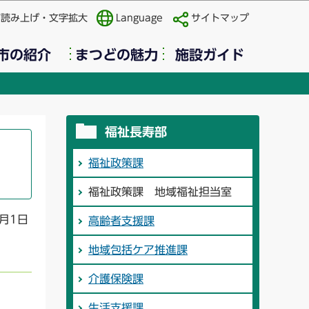
声読み上げ・文字拡大
Language
サイトマップ
市の紹介
まつどの魅力
施設ガイド
福祉長寿部
福祉政策課
福祉政策課 地域福祉担当室
月1日
高齢者支援課
地域包括ケア推進課
介護保険課
生活支援課