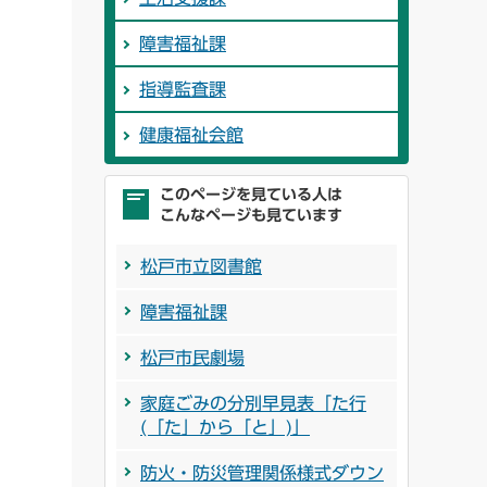
障害福祉課
指導監査課
健康福祉会館
このページを見ている人は
こんなページも見ています
松戸市立図書館
障害福祉課
松戸市民劇場
家庭ごみの分別早見表「た行
(「た」から「と」)」
防火・防災管理関係様式ダウン