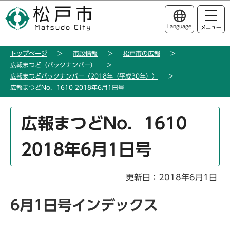
こ
このページの本文へ移動
の
Language
メニュー
ペ
ー
トップページ
市政情報
松戸市の広報
ジ
広報まつど（バックナンバー）
の
広報まつどバックナンバー〈2018年（平成30年）〉
先
広報まつどNo．1610 2018年6月1日号
頭
で
本
広報まつどNo．1610
す
文
こ
2018年6月1日号
こ
か
ら
更新日：2018年6月1日
6月1日号インデックス