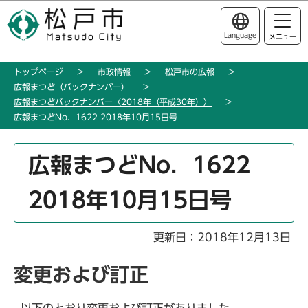
こ
このページの本文へ移動
の
Language
メニュー
ペ
ー
トップページ
市政情報
松戸市の広報
ジ
広報まつど（バックナンバー）
の
広報まつどバックナンバー〈2018年（平成30年）〉
先
広報まつどNo．1622 2018年10月15日号
頭
で
本
広報まつどNo．1622
す
文
こ
2018年10月15日号
こ
か
ら
更新日：2018年12月13日
変更および訂正
以下のとおり変更および訂正がありました。