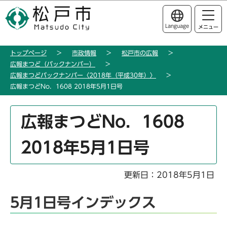
こ
このページの本文へ移動
の
Language
メニュー
ペ
ー
トップページ
市政情報
松戸市の広報
ジ
広報まつど（バックナンバー）
の
広報まつどバックナンバー〈2018年（平成30年）〉
先
広報まつどNo．1608 2018年5月1日号
頭
で
本
広報まつどNo．1608
す
文
こ
2018年5月1日号
こ
か
ら
更新日：2018年5月1日
5月1日号インデックス