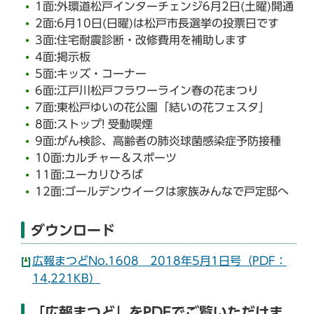
1面:外環道松戸インターチェンジ6月2日(土曜)開通
2面:6月10日(日曜)は松戸市長選挙の投票日です
3面:住宅耐震診断・改修費用を補助します
4面:掲示板
5面:キッズ・コーナー
6面:江戸川松戸フラワーライン春の花まつり
7面:東松戸ゆいの花公園「結いの花フェスタ」
8面:ストップ! 受動喫煙
9面:がん検診、高齢者の肺炎球菌感染症予防接種
10面:カルチャー＆スポーツ
11面:ユーカリひろば
12面:ゴールデンウイークは家族みんなで戸定邸へ
ダウンロード
広報まつどNo.1608 2018年5月1日号（PDF：
14,221KB）
「広報まつど」をPDFでご覧いただけま