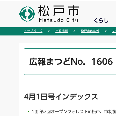
こ
の
ペ
くらし
ー
ジ
トップページ
市政情報
松戸市の広報
広
の
先
頭
本
で
文
広報まつどNo．1606 
す
こ
こ
か
ら
4月1日号インデックス
1面:第7回オープンフォレストin松戸、市制