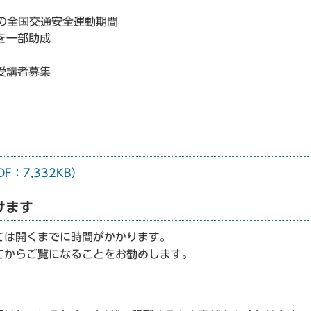
春の全国交通安全運動期間
を一部助成
受講者募集
F：7,332KB）
けます
ては開くまでに時間がかかります。
てからご覧になることをお勧めします。