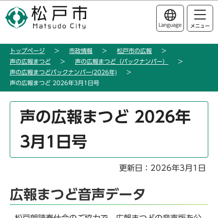
こ
このページの本文へ移動
の
Language
メニュー
ペ
ー
トップページ
市政情報
松戸市の広報
ジ
声の広報まつど
声の広報まつど（バックナンバー）
の
声の広報まつどバックナンバー(2026年)
先
声の広報まつど 2026年3月1日号
頭
で
本
声の広報まつど 2026年
す
文
こ
3月1日号
こ
か
ら
更新日：2026年3月1日
広報まつど音声データ
松戸朗読奉仕会のご協力で、広報まつどの音声版を公