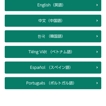
English（英語）
中文（中国語）
한국 （韓国語）
Tiếng Việt （ベトナム語）
Español （スペイン語）
Português （ポルトガル語）