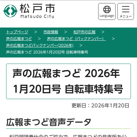
こ
このページの本文へ移動
の
Language
メニュー
ペ
ー
トップページ
市政情報
松戸市の広報
ジ
声の広報まつど
声の広報まつど（バックナンバー）
の
声の広報まつどバックナンバー(2026年)
先
声の広報まつど 2026年1月20日号 自転車特集号
頭
で
本
声の広報まつど 2026年
す
文
こ
1月20日号 自転車特集号
こ
か
ら
更新日：2026年1月20日
広報まつど音声データ
松戸朗読奉仕会のご協力で、広報まつどの音声版を公