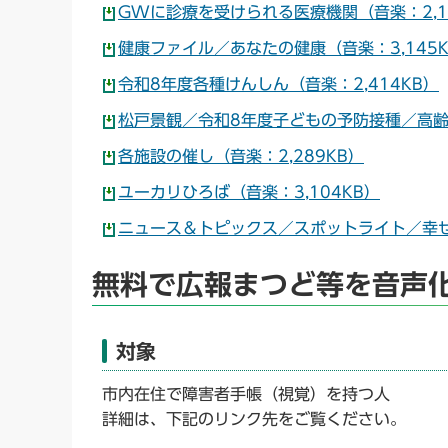
GWに診療を受けられる医療機関（音楽：2,1
健康ファイル／あなたの健康（音楽：3,145K
令和8年度各種けんしん（音楽：2,414KB）
松戸景観／令和8年度子どもの予防接種／高齢者
各施設の催し（音楽：2,289KB）
ユーカリひろば（音楽：3,104KB）
ニュース＆トピックス／スポットライト／幸せア
無料で広報まつど等を音声
対象
市内在住で障害者手帳（視覚）を持つ人
詳細は、下記のリンク先をご覧ください。