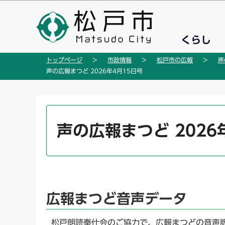
こ
の
ペ
くらし
ー
ジ
トップページ
市政情報
松戸市の広報
声
の
声の広報まつど 2026年4月15日号
先
頭
で
本
す
文
声の広報まつど 2026
こ
こ
か
ら
広報まつど音声データ
松戸朗読奉仕会のご協力で、広報まつどの音声