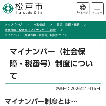
こ
このページの本文へ移動
の
Language
メニュー
ペ
ー
トップページ
市政情報
政策・計画・構想
ジ
社会保障・税番号（マイナンバー）制度
の
マイナンバー（社会保障・税番号）制度について
先
頭
本
マイナンバー（社会保
で
文
す
こ
障・税番号）制度につい
こ
か
て
ら
更新日：2026年1月15日
マイナンバー制度とは…