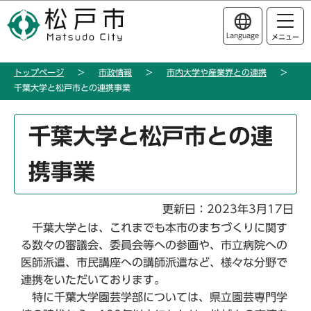
こ
このページの本文へ移動
の
Language
メニュー
ペ
ー
トップページ
市政情報
市内大学や産業界との連携
ジ
千葉大学と松戸市との連携事業
の
先
本
頭
千葉大学と松戸市との連
文
で
こ
す
携事業
こ
か
ら
更新日：2023年3月17日
千葉大学とは、これまでも本市のまちづくりに関す
る数々の審議会、委員会等への参画や、市立病院への
医師派遣、市民講座への講師派遣など、様々な分野で
連携をいただいております。
特に千葉大学園芸学部については、県立園芸専門学