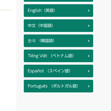
English（英語）
中文（中国語）
한국 （韓国語）
Tiếng Việt （ベトナム語）
Español （スペイン語）
Português （ポルトガル語）