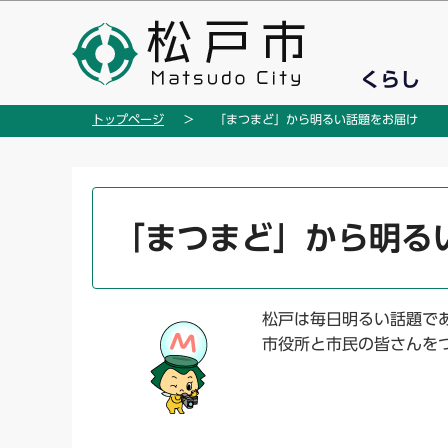
こ
の
ペ
くらし
ー
ジ
トップページ
「まつまど」から明るい話題をお届け
の
先
頭
本
で
文
「まつまど」から明る
す
こ
こ
か
松戸は毎日明るい話題で
ら
市役所と市民の皆さんを