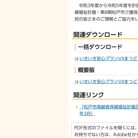
令和3年度から令和5年度を計画
健福祉計画・第8期松戸市介護
民の皆さまのご理解とご協力を
関連ダウンロード
一括ダウンロード
いきいき安心プランVIIまつど 
概要版
いきいき安心プランVIIまつど 
関連リンク
「松戸市高齢者保健福祉計画
年3月）
PDF形式のファイルを開くには、Ado
お持ちでない方は、Adobe社