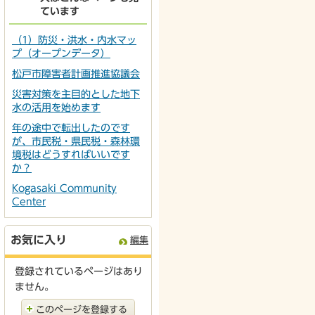
ています
（1）防災・洪水・内水マッ
プ（オープンデータ）
松戸市障害者計画推進協議会
災害対策を主目的とした地下
水の活用を始めます
年の途中で転出したのです
が、市民税・県民税・森林環
境税はどうすればいいです
か？
Kogasaki Community
Center
お気に入り
編集
登録されているページはあり
ません。
このページを登録する