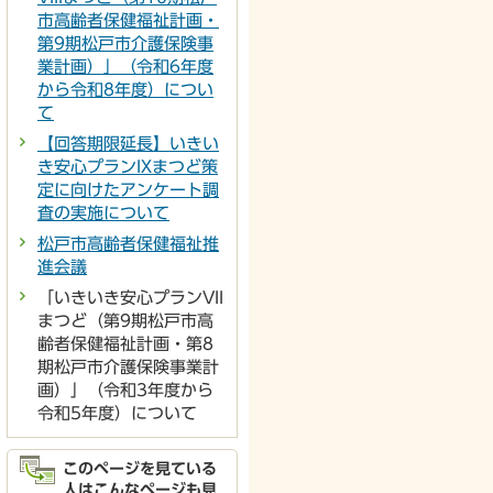
市高齢者保健福祉計画・
第9期松戸市介護保険事
業計画）」（令和6年度
から令和8年度）につい
て
【回答期限延長】いきい
き安心プランIXまつど策
定に向けたアンケート調
査の実施について
松戸市高齢者保健福祉推
進会議
「いきいき安心プランVII
まつど（第9期松戸市高
齢者保健福祉計画・第8
期松戸市介護保険事業計
画）」（令和3年度から
令和5年度）について
このページを見ている
人はこんなページも見