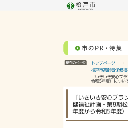
こ
の
ペ
ー
ジ
の
先
頭
で
す
トップページ
松戸市高齢者保健福
「いきいき安心プラ
令和5年度）につい
本
「いきいき安心プラン
文
健福祉計画・第8期
こ
年度から令和5年度
こ
か
ら