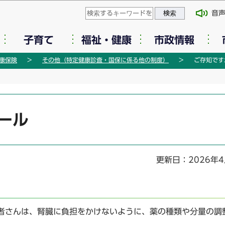
このページの本文へ移動
音
子育て
福祉・健康
市政情報
康保険
その他（特定健康診査・国保に係る他の制度）
ご存知です
ール
更新日：2026年4
者さんは、腎臓に負担をかけないように、薬の種類や分量の調