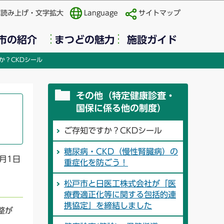
声読み上げ・文字拡大
Language
サイトマップ
市の紹介
まつどの魅力
施設ガイド
か？CKDシール
その他（特定健康診査・
国保に係る他の制度）
ご存知ですか？CKDシール
糖尿病・CKD（慢性腎臓病）の
月1日
重症化を防ごう！
松戸市と日医工株式会社が「医
療費適正化等に関する包括的連
携協定」を締結しました
整が