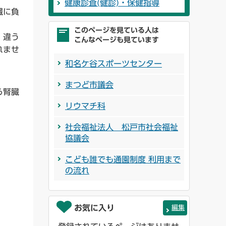
健康診査(健診)・保健指導
臓に負
このページを見ている人は
、違う
こんなページも見ています
れませ
和名ケ谷スポーツセンター
まつど市議会
る腎臓
リウマチ科
社会福祉法人 松戸市社会福祉
協議会
こども誰でも通園制度 利用まで
の流れ
お気に入り
編集