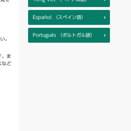
Español （スペイン語）
Português （ポルトガル語）
さい。
す。ま
スなど