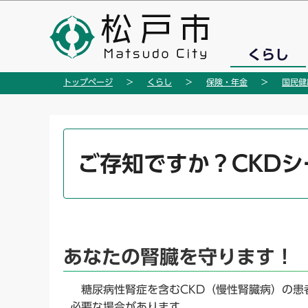
こ
の
ペ
くらし
ー
ジ
トップページ
くらし
保険・年金
国民健
の
先
頭
本
で
文
ご存知ですか？CKDシ
す
こ
こ
か
ら
あなたの腎臓を守ります！
糖尿病性腎症を含むCKD（慢性腎臓病）の患
必要な場合があります。